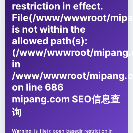
restriction in effect.
File(/www/wwwroot/mipang
is not within the
allowed path(s):
(/www/wwwroot/mipang.c
in
/www/wwwroot/mipang.co
on line
686
mipang.com SEO信息查
询
Warning
: is_file(): open_basedir restriction in