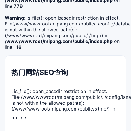
/www/wwwroot/mipang.com/public/index.php
on
line
779
Warning
: is_file(): open_basedir restriction in effect.
File(/www/wwwroot/mipang.com/public/../config/databa
is not within the allowed path(s):
(/www/wwwroot/mipang.com/public/:/tmp/) in
/www/wwwroot/mipang.com/public/index.php
on
line
116
热门网站SEO查询
: is_file(): open_basedir restriction in effect.
File(/www/wwwroot/mipang.com/public/../config/iana
is not within the allowed path(s):
(/www/wwwroot/mipang.com/public/:/tmp/) in
on line