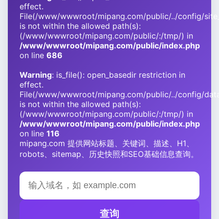
effect.
File(/www/wwwroot/mipang.com/public/../config/site_
is not within the allowed path(s):
(/www/wwwroot/mipang.com/public/:/tmp/) in
/www/wwwroot/mipang.com/public/index.php
on line
686
Warning
: is_file(): open_basedir restriction in
effect.
File(/www/wwwroot/mipang.com/public/../config/dat
is not within the allowed path(s):
(/www/wwwroot/mipang.com/public/:/tmp/) in
/www/wwwroot/mipang.com/public/index.php
on line
116
mipang.com 提供网站标题、关键词、描述、H1、
robots、sitemap、历史快照和SEO基础信息查询。
查询