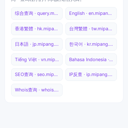
综合查询 · query.mipang.com
English · en.mipang.com
香港繁體 · hk.mipang.com
台灣繁體 · tw.mipang.com
日本語 · jp.mipang.com
한국어 · kr.mipang.com
Tiếng Việt · vn.mipang.com
Bahasa Indonesia · id.mipang.com
SEO查询 · seo.mipang.com
IP反查 · ip.mipang.com
Whois查询 · whois.mipang.com