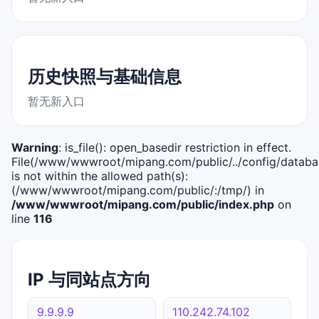
历史快照与基础信息
暂无新入口
Warning
: is_file(): open_basedir restriction in effect.
File(/www/wwwroot/mipang.com/public/../config/databa
is not within the allowed path(s):
(/www/wwwroot/mipang.com/public/:/tmp/) in
/www/wwwroot/mipang.com/public/index.php
on
line
116
IP 与同站点方向
9.9.9.9
110.242.74.102